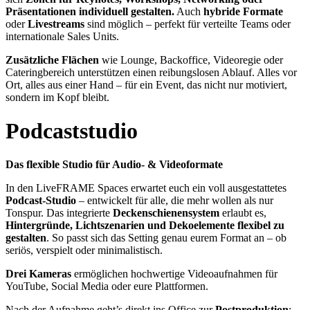
Präsentationen individuell gestalten.
Auch
hybride Formate
oder
Livestreams
sind möglich – perfekt für verteilte Teams oder
internationale Sales Units.
Zusätzliche Flächen
wie Lounge, Backoffice, Videoregie oder
Cateringbereich unterstützen einen reibungslosen Ablauf. Alles vor
Ort, alles aus einer Hand – für ein Event, das nicht nur motiviert,
sondern im Kopf bleibt.
Podcaststudio
Das flexible Studio für Audio- & Videoformate
In den LiveFRAME Spaces erwartet euch ein voll ausgestattetes
Podcast-Studio
– entwickelt für alle, die mehr wollen als nur
Tonspur. Das integrierte
Deckenschienensystem
erlaubt es,
Hintergründe, Lichtszenarien und Dekoelemente flexibel zu
gestalten
. So passt sich das Setting genau eurem Format an – ob
seriös, verspielt oder minimalistisch.
Drei Kameras
ermöglichen hochwertige Videoaufnahmen für
YouTube, Social Media oder eure Plattformen.
Nach der Aufnahme geht’s direkt ins Office zur
Postproduktion
: