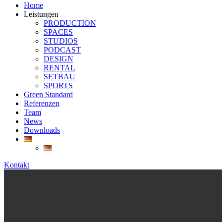
Home
Leistungen
PRODUCTION
SPACES
STUDIOS
PODCAST
DESIGN
RENTAL
SETBAU
SPORTS
Green Standard
Referenzen
Team
News
Downloads
Kontakt